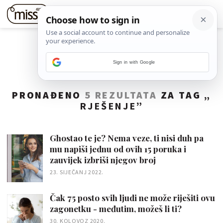
Sign in with Google
PRONAĐENO
5 REZULTATA
ZA TAG „
RJEŠENJE
”
Ghostao te je? Nema veze, ti nisi duh pa
mu napiši jednu od ovih 15 poruka i
zauvijek izbriši njegov broj
23. SIJEČANJ 2022.
Čak 75 posto svih ljudi ne može riješiti ovu
zagonetku - međutim, možeš li ti?
30. KOLOVOZ 2020.