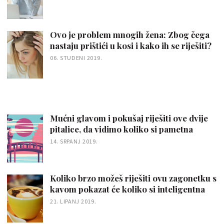
Ovo je problem mnogih žena: Zbog čega
nastaju prištići u kosi i kako ih se riješiti?
06. STUDENI 2019.
Mućni glavom i pokušaj riješiti ove dvije
pitalice, da vidimo koliko si pametna
14. SRPANJ 2019.
Koliko brzo možeš riješiti ovu zagonetku s
kavom pokazat će koliko si inteligentna
21. LIPANJ 2019.