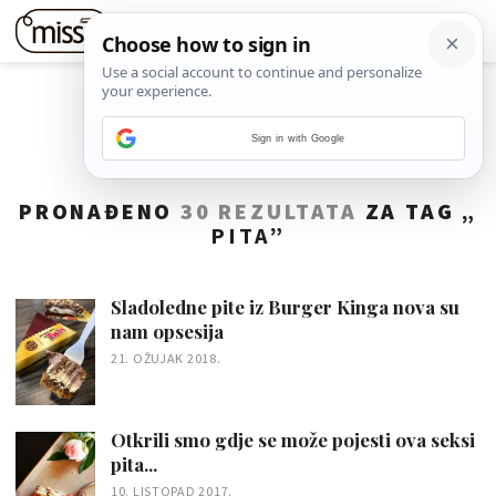
Sign in with Google
PRONAĐENO
30 REZULTATA
ZA TAG „
PITA
”
Sladoledne pite iz Burger Kinga nova su
nam opsesija
21. OŽUJAK 2018.
Otkrili smo gdje se može pojesti ova seksi
pita...
10. LISTOPAD 2017.