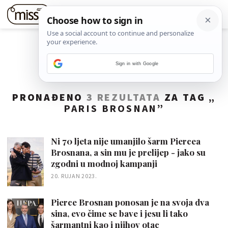
Sign in with Google
PRONAĐENO
3 REZULTATA
ZA TAG „
PARIS BROSNAN
”
Ni 70 ljeta nije umanjilo šarm Piercea
Brosnana, a sin mu je prelijep - jako su
zgodni u modnoj kampanji
20. RUJAN 2023.
Pierce Brosnan ponosan je na svoja dva
sina, evo čime se bave i jesu li tako
šarmantni kao i njihov otac