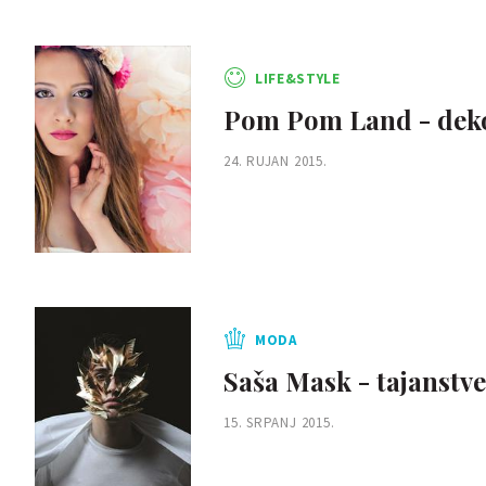
LIFE&STYLE
Pom Pom Land - dekor
24. RUJAN 2015.
MODA
Saša Mask - tajanstv
15. SRPANJ 2015.