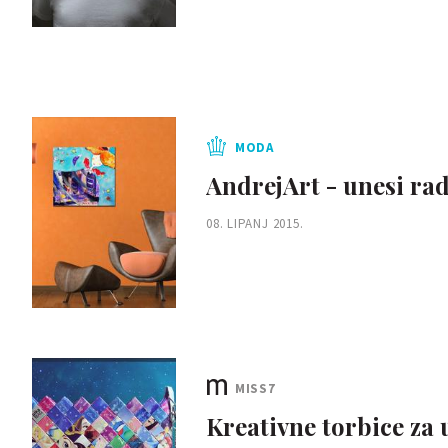
MODA
AndrejArt - unesi ra
08. LIPANJ 2015.
MISS7
Kreativne torbice za u