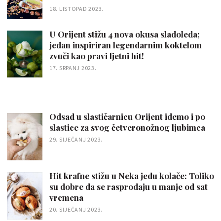
18. LISTOPAD 2023.
U Orijent stižu 4 nova okusa sladoleda;
jedan inspiriran legendarnim koktelom
zvuči kao pravi ljetni hit!
17. SRPANJ 2023.
Odsad u slastičarnicu Orijent idemo i po
slastice za svog četveronožnog ljubimca
29. SIJEČANJ 2023.
Hit krafne stižu u Neka jedu kolače: Toliko
su dobre da se rasprodaju u manje od sat
vremena
20. SIJEČANJ 2023.