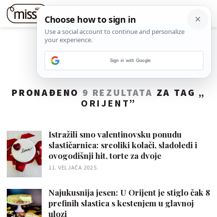
Sign in with Google
PRONAĐENO
9 REZULTATA
ZA TAG „
ORIJENT
”
Istražili smo valentinovsku ponudu
slastičarnica: srcoliki kolači, sladoledi i
ovogodišnji hit, torte za dvoje
11. VELJAČA 2025.
Najukusnija jesen: U Orijent je stiglo čak 8
prefinih slastica s kestenjem u glavnoj
ulozi