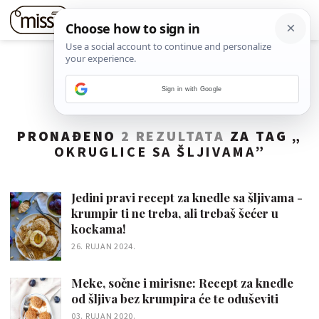
Sign in with Google
PRONAĐENO
2 REZULTATA
ZA TAG „
OKRUGLICE SA ŠLJIVAMA
”
Jedini pravi recept za knedle sa šljivama -
krumpir ti ne treba, ali trebaš šećer u
kockama!
26. RUJAN 2024.
Meke, sočne i mirisne: Recept za knedle
od šljiva bez krumpira će te oduševiti
03. RUJAN 2020.