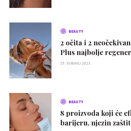
BEAUTY
2 očita i 2 neočekiva
Plus najbolje regene
19. SVIBANJ 2023.
BEAUTY
8 proizvoda koji će ef
barijeru, njezin zaštit