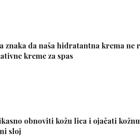
na znaka da naša hidratantna krema ne r
rativne kreme za spas
ikasno obnoviti kožu lica i ojačati kožnu
ni sloj