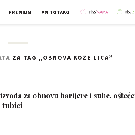
PREMIUM
#MITOTAKO
ATA
ZA TAG „
OBNOVA KOŽE LICA
”
oizvoda za obnovu barijere i suhe, ošteć
 tubici