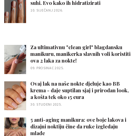
suhi. Evo kako ih hidratizirati
10. SIJEČANJ 2026.
Za ultimativnu "clean girl" blagdansku
manikuru, manikerka slavnih voli koristiti
ova 2 laka za nokte!
09. PROSINAC 2025.
Ovaj lak na naše nokte djeluje kao BB
krema - daje suptilan sjaj i prirodan look,
a košta tek oko 15 eura
30. STUDENI 2025.
5 anti-aging manikura: ove boje lakova i
dizajni noktiju čine da ruke izgledaju
mlađe