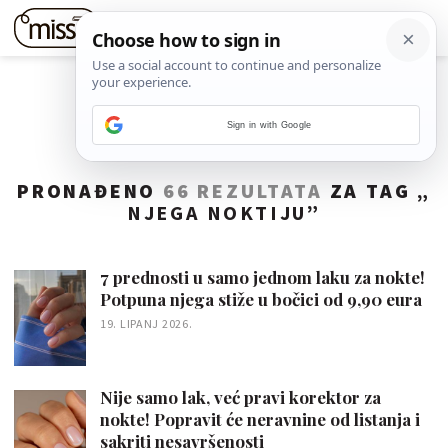
Sign in with Google
PRONAĐENO
66 REZULTATA
ZA TAG „
NJEGA NOKTIJU
”
7 prednosti u samo jednom laku za nokte!
Potpuna njega stiže u bočici od 9,90 eura
19. LIPANJ 2026.
Nije samo lak, već pravi korektor za
nokte! Popravit će neravnine od listanja i
sakriti nesavršenosti