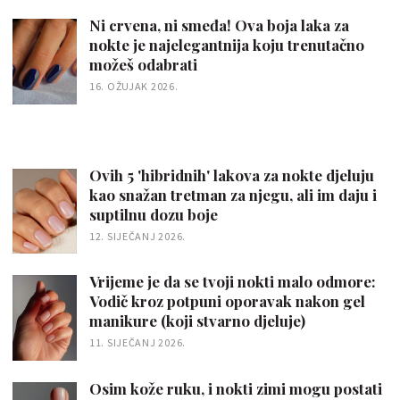
Ni crvena, ni smeđa! Ova boja laka za
nokte je najelegantnija koju trenutačno
možeš odabrati
16. OŽUJAK 2026.
Ovih 5 'hibridnih' lakova za nokte djeluju
kao snažan tretman za njegu, ali im daju i
suptilnu dozu boje
12. SIJEČANJ 2026.
Vrijeme je da se tvoji nokti malo odmore:
Vodič kroz potpuni oporavak nakon gel
manikure (koji stvarno djeluje)
11. SIJEČANJ 2026.
Osim kože ruku, i nokti zimi mogu postati