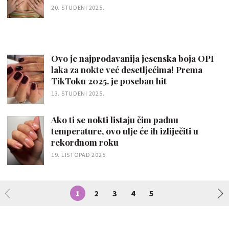
20. STUDENI 2025.
Ovo je najprodavanija jesenska boja OPI
laka za nokte već desetljećima! Prema
TikToku 2025. je poseban hit
13. STUDENI 2025.
Ako ti se nokti listaju čim padnu
temperature, ovo ulje će ih izliječiti u
rekordnom roku
19. LISTOPAD 2025.
1
2
3
4
5