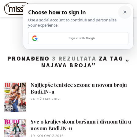
Sign in with Google
PRONAĐENO
3 REZULTATA
ZA TAG „
NAJAVA BROJA
”
Najljepše tenisice sezone u novom broju
Budi.IN-a
24. OŽUJAK 2017.
Sve o kraljevskom baršunu i divnom tilu u
novom Budi.IN-u
19. KOLOVOZ 2016.