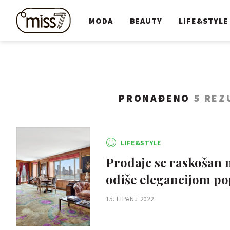
MODA
BEAUTY
LIFE&STYLE
PRONAĐENO
5 REZ
LIFE&STYLE
Prodaje se raskošan n
odiše elegancijom po
15. LIPANJ 2022.