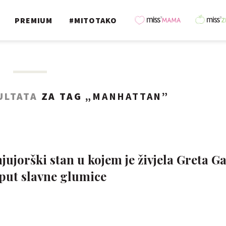
PREMIUM
#MITOTAKO
ULTATA
ZA TAG „
MANHATTAN
”
jujorški stan u kojem je živjela Greta G
put slavne glumice