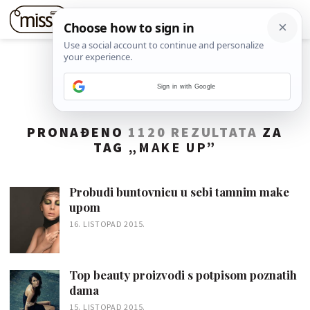
Sign in with Google
PRONAĐENO
1120 REZULTATA
ZA
TAG „
MAKE UP
”
Probudi buntovnicu u sebi tamnim make
upom
16. LISTOPAD 2015.
Top beauty proizvodi s potpisom poznatih
dama
15. LISTOPAD 2015.