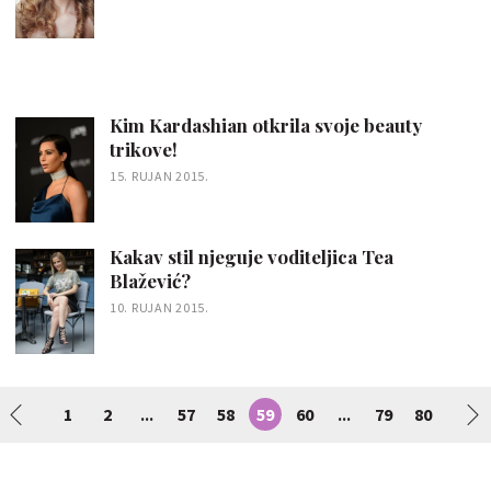
Kim Kardashian otkrila svoje beauty
trikove!
15. RUJAN 2015.
Kakav stil njeguje voditeljica Tea
Blažević?
10. RUJAN 2015.
1
2
57
58
59
60
79
80
...
...