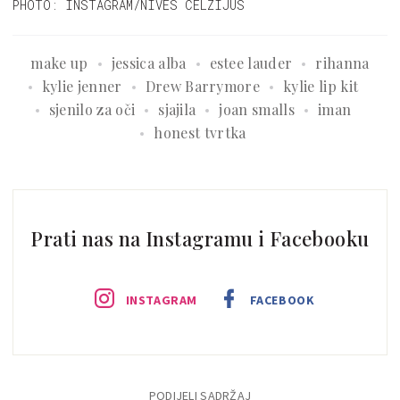
PHOTO: INSTAGRAM/NIVES CELZIJUS
make up
jessica alba
estee lauder
rihanna
kylie jenner
Drew Barrymore
kylie lip kit
sjenilo za oči
sjajila
joan smalls
iman
honest tvrtka
Prati nas na Instagramu i Facebooku
INSTAGRAM
FACEBOOK
PODIJELI SADRŽAJ