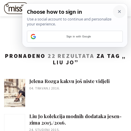
Sign in with Google
PRONAĐENO
22 REZULTATA
ZA TAG „
LIU JO
”
Jelena Rozga kakvu još niste vidjeli
04. TRAVANJ 2016.
Liu Jo kolekcija modnih dodataka jesen-
zima 2015./2016.
24. STUDENI 2015.