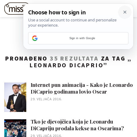
Sign in with Google
PRONAĐENO
35 REZULTATA
ZA TAG „
LEONARDO DICAPRIO
”
Internet pun animacija - Kako je Leonardo
DiCaprio godinama lovio Oscar
29. VELJAČA 2016.
Tko je djevojčica koja je Leonardu
DiCapriju prodala kekse na Oscarima?
29. VELJAČA 2016.