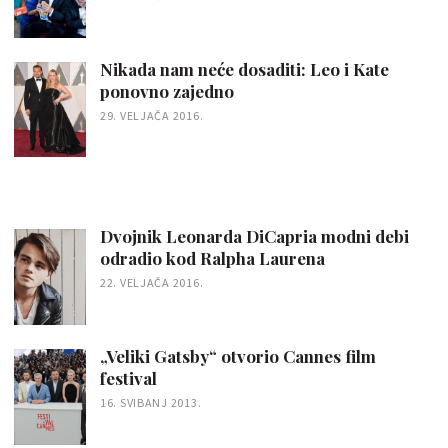
Nikada nam neće dosaditi: Leo i Kate
ponovno zajedno
29. VELJAČA 2016.
Dvojnik Leonarda DiCapria modni debi
odradio kod Ralpha Laurena
22. VELJAČA 2016.
„Veliki Gatsby“ otvorio Cannes film
festival
16. SVIBANJ 2013.