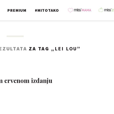
PREMIUM
#MITOTAKO
REZULTATA
ZA TAG „
LEI LOU
”
om crvenom izdanju