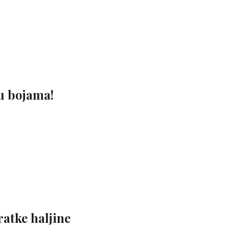
 u bojama!
ratke haljine