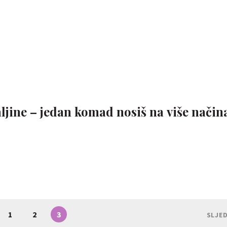
ljine – jedan komad nosiš na više način
1
2
3
SLJE