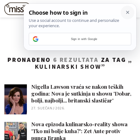
Sign in with Google
PRONAĐENO
6 REZULTATA
ZA TAG „
KULINARSKI SHOW
”
Nigella Lawson vraća se nakon teških
godina: Nova je sutkinja u showu 'Dobar,
bolji, najbolji... britanski slastičar'
27. SIJEČANJ 2026.
Nova epizoda kulinarsko-reality showa
'Tko mi bolje kuha?': Zet Ante protiv
punca Branka