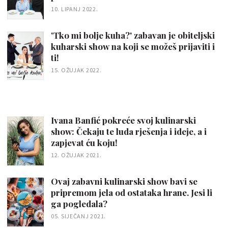
10. LIPANJ 2022.
'Tko mi bolje kuha?' zabavan je obiteljski
kuharski show na koji se možeš prijaviti i
ti!
15. OŽUJAK 2022.
Ivana Banfić pokreće svoj kulinarski
show: Čekaju te luda rješenja i ideje, a i
zapjevat ću koju!
12. OŽUJAK 2021.
Ovaj zabavni kulinarski show bavi se
pripremom jela od ostataka hrane. Jesi li
ga pogledala?
05. SIJEČANJ 2021.