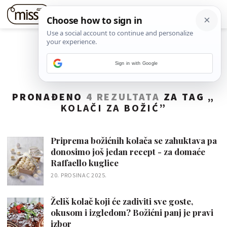
Sign in with Google
PRONAĐENO
4 REZULTATA
ZA TAG „
KOLAČI ZA BOŽIĆ
”
Priprema božićnih kolača se zahuktava pa
donosimo još jedan recept - za domaće
Raffaello kuglice
20. PROSINAC 2025.
Želiš kolač koji će zadiviti sve goste,
okusom i izgledom? Božićni panj je pravi
izbor