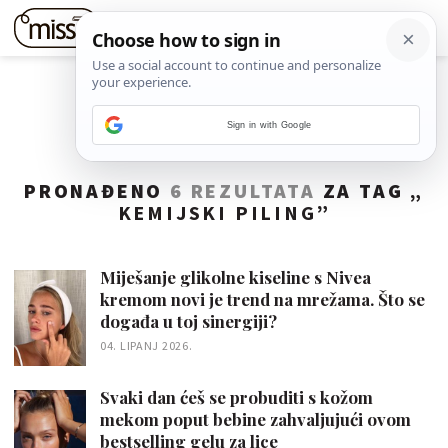
Sign in with Google
PRONAĐENO
6 REZULTATA
ZA TAG „
KEMIJSKI PILING
”
Miješanje glikolne kiseline s Nivea
kremom novi je trend na mrežama. Što se
događa u toj sinergiji?
04. LIPANJ 2026.
Svaki dan ćeš se probuditi s kožom
mekom poput bebine zahvaljujući ovom
bestselling gelu za lice