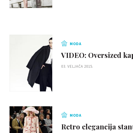
MODA
VIDEO: Oversized kapu
03. VELJAČA 2015.
MODA
Retro elegancija sta