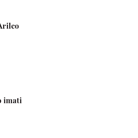
Arileo
o imati