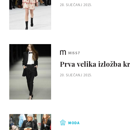
28. SIJEČANJ 2015.
MISS7
Prva velika izložba k
20. SIJEČANJ 2015.
MODA