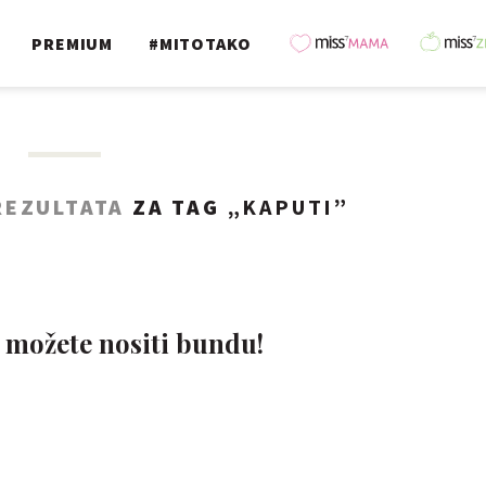
PREMIUM
#MITOTAKO
REZULTATA
ZA TAG „
KAPUTI
”
e možete nositi bundu!