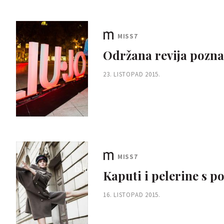
MISS7
Održana revija pozna
23. LISTOPAD 2015.
MISS7
Kaputi i pelerine s 
16. LISTOPAD 2015.