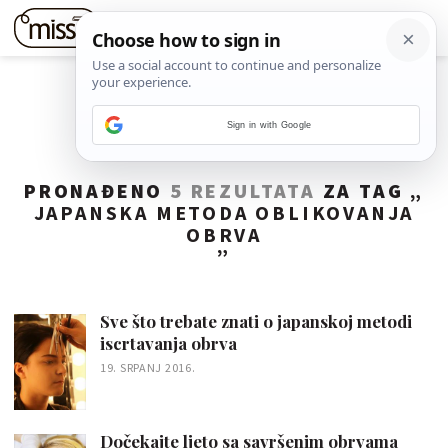
Sign in with Google
PRONAĐENO
5 REZULTATA
ZA TAG „
JAPANSKA METODA OBLIKOVANJA
OBRVA
”
Sve što trebate znati o japanskoj metodi
iscrtavanja obrva
19. SRPANJ 2016.
Dočekajte ljeto sa savršenim obrvama