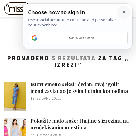
Sign in with Google
PRONAĐENO
5 REZULTATA
ZA TAG „
IZREZI
”
Istovremeno seksi i čedan, ovaj "goli"
trend zavladao je svim ljetnim komadima
19. SVIBANJ 2021.
Pokažite malo kože: Haljine s izrezima na
neočekivanim mjestima
27. TRAVANJ 2016.