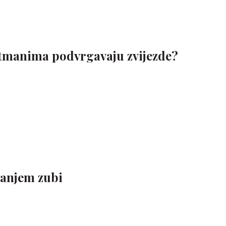
etmanima podvrgavaju zvijezde?
ivanjem zubi