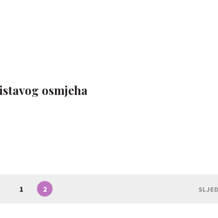
blistavog osmjeha
1
2
SLJE