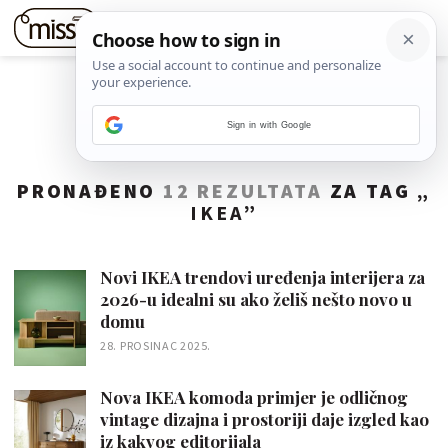
Sign in with Google
PRONAĐENO
12 REZULTATA
ZA TAG „
IKEA
”
Novi IKEA trendovi uređenja interijera za
2026-u idealni su ako želiš nešto novo u
domu
28. PROSINAC 2025.
Nova IKEA komoda primjer je odličnog
vintage dizajna i prostoriji daje izgled kao
iz kakvog editorijala