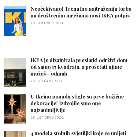
Neočekivano! Trenutno najtraženija torba
na društvenim mrežama nosi IKEA potpis
10. KOLOVOZ 2021.
IKEA je dizajnirala preslatki održivi dom
od samo 17 kvadrata, a prošetati njime
možeš - odmah
28. SIJEČANJ 2021.
U Ikeinu ponudu stigle su prve božićne
dekoracije! Izdvojile smo one
najzanimljivije
08. LISTOPAD 2020.
4 modela stolnih svjetiljki koje će unijeti