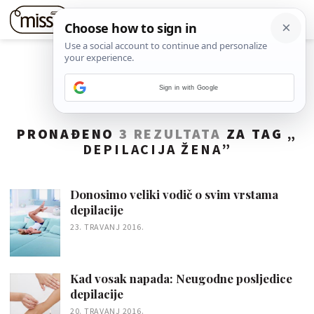
Sign in with Google
PRONAĐENO
3 REZULTATA
ZA TAG „
DEPILACIJA ŽENA
”
Donosimo veliki vodič o svim vrstama
depilacije
23. TRAVANJ 2016.
Kad vosak napada: Neugodne posljedice
depilacije
20. TRAVANJ 2016.