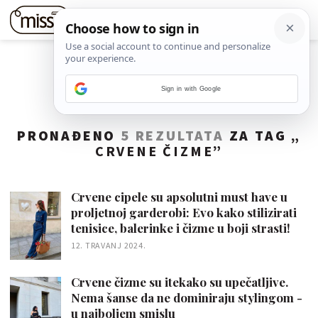
Sign in with Google
PRONAĐENO
5 REZULTATA
ZA TAG „
CRVENE ČIZME
”
Crvene cipele su apsolutni must have u
proljetnoj garderobi: Evo kako stilizirati
tenisice, balerinke i čizme u boji strasti!
12. TRAVANJ 2024.
Crvene čizme su itekako su upečatljive.
Nema šanse da ne dominiraju stylingom -
u najboljem smislu