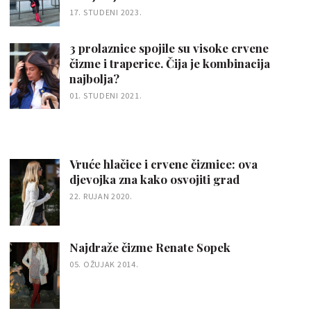
17. STUDENI 2023.
3 prolaznice spojile su visoke crvene
čizme i traperice. Čija je kombinacija
najbolja?
01. STUDENI 2021.
Vruće hlačice i crvene čizmice: ova
djevojka zna kako osvojiti grad
22. RUJAN 2020.
Najdraže čizme Renate Sopek
05. OŽUJAK 2014.