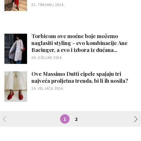
01. TRAVANJ 2024.
Torbicom ove moćne boje možemo
naglasiti styling - evo kombinacije Ane
Bacinger, a evo i izbora iz dućana...
04. OŽUJAK 2024.
Ove Massimo Dutti cipele spajaju tri
najveća proljetna trenda, bi li ih nosila?
26. VELJAČA 2024.
1
2