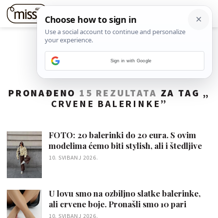
Sign in with Google
PRONAĐENO
15 REZULTATA
ZA TAG „
CRVENE BALERINKE
”
FOTO: 20 balerinki do 20 eura. S ovim
modelima ćemo biti stylish, ali i štedljive
10. SVIBANJ 2026.
U lovu smo na ozbiljno slatke balerinke,
ali crvene boje. Pronašli smo 10 pari
10. SVIBANJ 2026.