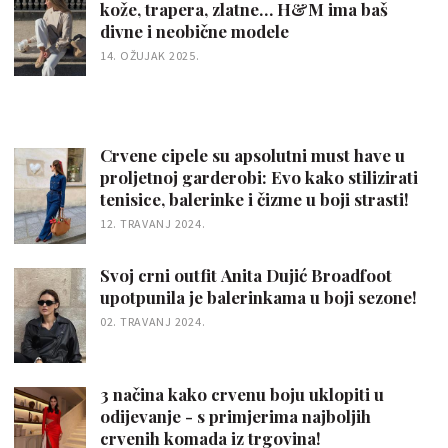
kože, trapera, zlatne… H&M ima baš
divne i neobične modele
14. OŽUJAK 2025.
Crvene cipele su apsolutni must have u
proljetnoj garderobi: Evo kako stilizirati
tenisice, balerinke i čizme u boji strasti!
12. TRAVANJ 2024.
Svoj crni outfit Anita Dujić Broadfoot
upotpunila je balerinkama u boji sezone!
02. TRAVANJ 2024.
3 načina kako crvenu boju uklopiti u
odijevanje - s primjerima najboljih
crvenih komada iz trgovina!