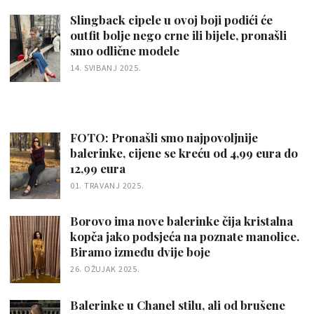
Slingback cipele u ovoj boji podići će
outfit bolje nego crne ili bijele, pronašli
smo odlične modele
14. SVIBANJ 2025.
FOTO: Pronašli smo najpovoljnije
balerinke, cijene se kreću od 4,99 eura do
12,99 eura
01. TRAVANJ 2025.
Borovo ima nove balerinke čija kristalna
kopča jako podsjeća na poznate manolice.
Biramo između dvije boje
26. OŽUJAK 2025.
Balerinke u Chanel stilu, ali od brušene