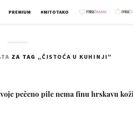
PREMIUM
#MITOTAKO
ATA
ZA TAG „
ČISTOĆA U KUHINJI
”
voje pečeno pile nema finu hrskavu koži