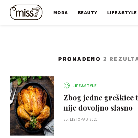
MODA
BEAUTY
LIFE&STYLE
PRONAĐENO
2 REZULT
LIFE&STYLE
Zbog jedne greškice t
nije dovoljno slasno
25. LISTOPAD 2020.