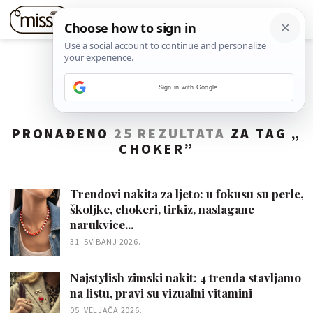
Sign in with Google
PRONAĐENO
25 REZULTATA
ZA TAG „
CHOKER
”
Trendovi nakita za ljeto: u fokusu su perle,
školjke, chokeri, tirkiz, naslagane
narukvice...
31. SVIBANJ 2026.
Najstylish zimski nakit: 4 trenda stavljamo
na listu, pravi su vizualni vitamini
05. VELJAČA 2026.