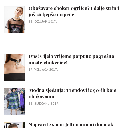
Obožavate choker ogrlice? I dalje su in i
još su ljepše no prije
29. OŽUJAK 2017.
Ups! Cijelo vrijeme potpuno pogrešno
nosite chokerice!
17. VELJAČA 2017.
Modna sjećanja: Trendovi iz 90-ih koje
obožavamo
19. SIJEČANJ 2017.
Napravite sami: Jeftini modni dodatak