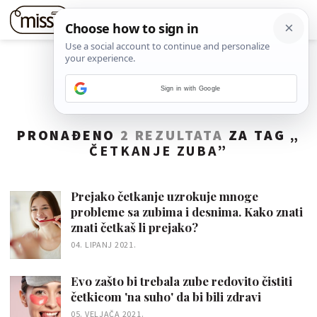
Sign in with Google
PRONAĐENO
2 REZULTATA
ZA TAG „
ČETKANJE ZUBA
”
Prejako četkanje uzrokuje mnoge
probleme sa zubima i desnima. Kako znati
znati četkaš li prejako?
04. LIPANJ 2021.
Evo zašto bi trebala zube redovito čistiti
četkicom 'na suho' da bi bili zdravi
05. VELJAČA 2021.