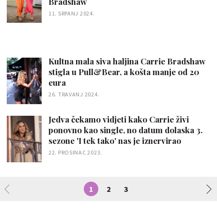
Bradshaw
11. SRPANJ 2024.
Kultna mala siva haljina Carrie Bradshaw
stigla u Pull&Bear, a košta manje od 20
eura
26. TRAVANJ 2024.
Jedva čekamo vidjeti kako Carrie živi
ponovno kao single, no datum dolaska 3.
sezone 'I tek tako' nas je iznervirao
22. PROSINAC 2023.
1
2
3