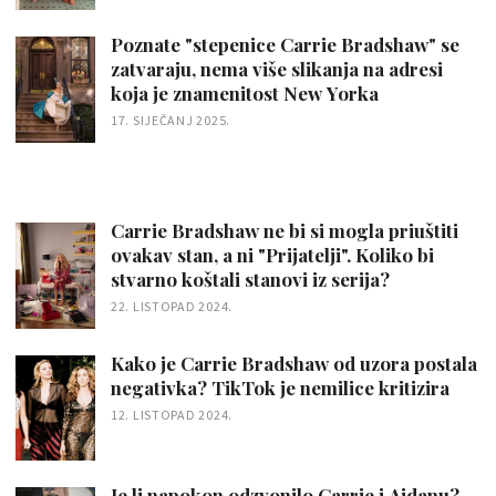
Poznate "stepenice Carrie Bradshaw" se
zatvaraju, nema više slikanja na adresi
koja je znamenitost New Yorka
17. SIJEČANJ 2025.
Carrie Bradshaw ne bi si mogla priuštiti
ovakav stan, a ni "Prijatelji". Koliko bi
stvarno koštali stanovi iz serija?
22. LISTOPAD 2024.
Kako je Carrie Bradshaw od uzora postala
negativka? TikTok je nemilice kritizira
12. LISTOPAD 2024.
Je li napokon odzvonilo Carrie i Aidanu?