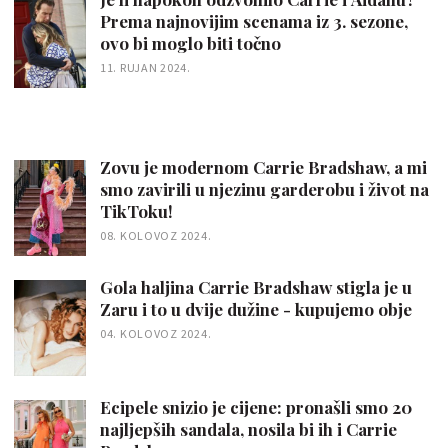
Prema najnovijim scenama iz 3. sezone,
ovo bi moglo biti točno
11. RUJAN 2024.
Zovu je modernom Carrie Bradshaw, a mi
smo zavirili u njezinu garderobu i život na
TikToku!
08. KOLOVOZ 2024.
Gola haljina Carrie Bradshaw stigla je u
Zaru i to u dvije dužine - kupujemo obje
04. KOLOVOZ 2024.
Ecipele snizio je cijene: pronašli smo 20
najljepših sandala, nosila bi ih i Carrie