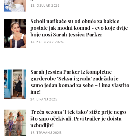
13. OŽUJAK 2026.
Scholl natikače su od obuće za bakice
postale jak modni komad - evo koje dvije
boje nosi Sarah Jessica Parker
14. KOLOVOZ 2025.
Sarah Jessica Parker iz kompletne
garderobe ‘Seksa i grada’ zadržala je
samo jedan komad za sebe – i ima vlastito
ime!
24. LIPANJ 2025.
Treća sezona 'I tek tako' stiže prije nego
što smo očekivali. Prvi trailer je doista
uzbudljiv!
16. TRAVANJ 2025.