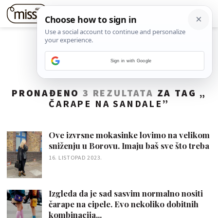
Sign in with Google
PRONAĐENO
3 REZULTATA
ZA TAG „
ČARAPE NA SANDALE
”
Ove izvrsne mokasinke lovimo na velikom
sniženju u Borovu. Imaju baš sve što treba
16. LISTOPAD 2023.
Izgleda da je sad sasvim normalno nositi
čarape na cipele. Evo nekoliko dobitnih
kombinacija...