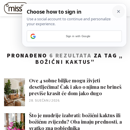
Sign in with Google
PRONAĐENO
6 REZULTATA
ZA TAG „
BOŽIĆNI KAKTUS
”
Ove 4 sobne biljke mogu živjeti
desetljećima! Čak i ako o njima ne brineš
previše krasit će dom jako dugo
28. SIJEČANJ 2026.
Što je mudrije izabrati: božićni kaktus ili
božićnu zvijezdu? Oba imaju prednosti, a
svatko zna pobjednika