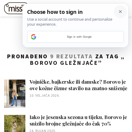
Sign in with Google
PRONAĐENO
9 REZULTATA
ZA TAG „
BOROVO GLEŽNJAČE
”
Vojničke, bajkerske ili damske? Borovo je
ove kožne čizme stavilo na znatno sniženje
10. VELJAČA 2026.
Iako je jesenska sezona u tijeku, Borovo je
snizilo brojne gležnjače do čak 70%
24. RUJAN 2025.