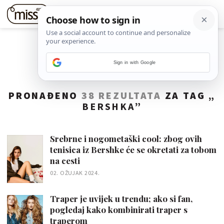
Sign in with Google
PRONAĐENO
38 REZULTATA
ZA TAG „
BERSHKA
”
Srebrne i nogometaški cool: zbog ovih
tenisica iz Bershke će se okretati za tobom
na cesti
02. OŽUJAK 2024.
Traper je uvijek u trendu; ako si fan,
pogledaj kako kombinirati traper s
traperom