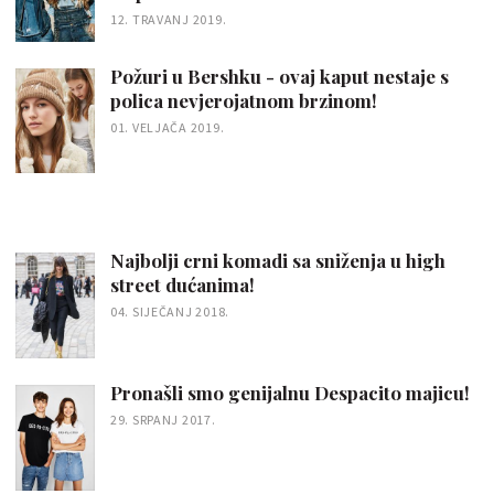
12. TRAVANJ 2019.
Požuri u Bershku - ovaj kaput nestaje s
polica nevjerojatnom brzinom!
01. VELJAČA 2019.
Najbolji crni komadi sa sniženja u high
street dućanima!
04. SIJEČANJ 2018.
Pronašli smo genijalnu Despacito majicu!
29. SRPANJ 2017.