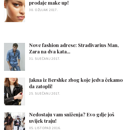
prodaje make up!
30. OŽUJAK 2017.
Nove fashion adrese: Stradivarius Man,
Zara na dva kata...
31. SIJEČANJ 2017.
Jakna iz Bershke zbog koje jedva čekamo
da zatopli!
25. SIJEČANJ 2017.
Nedostaju vam sniženja? Evo gdje još
uvijek traju!
05. LISTOPAD 2016.