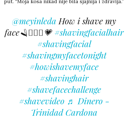
put. “Moja kosa nikad nije bila sjajnija i zdravija.”
@meyinleda
How i shave my
face🪒🧖🏼‍♀️💗
#shavingfacialhair
#shavingfacial
#shavingmyfacetonight
#howishavemyface
#shavinghair
#shavefacechallenge
#shavevideo
♬ Dinero -
Trinidad Cardona