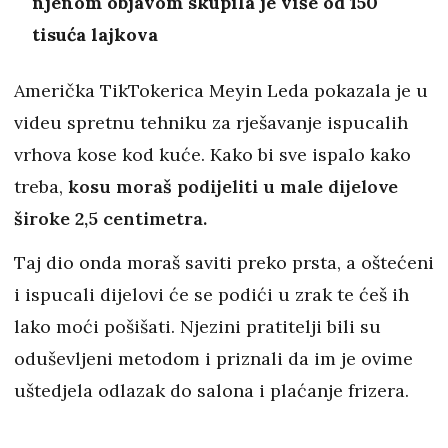
njenom objavom skupila je više od 150
tisuća lajkova
Američka TikTokerica Meyin Leda pokazala je u
videu spretnu tehniku za rješavanje ispucalih
vrhova kose kod kuće. Kako bi sve ispalo kako
treba,
kosu moraš podijeliti u male dijelove
široke 2,5 centimetra.
Taj dio onda moraš saviti preko prsta, a oštećeni
i ispucali dijelovi će se podići u zrak te ćeš ih
lako moći pošišati. Njezini pratitelji bili su
oduševljeni metodom i priznali da im je ovime
uštedjela odlazak do salona i plaćanje frizera.