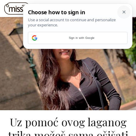
Sign in with Google
Uz pomoć ovog laganog
trika možeš sama ošišati