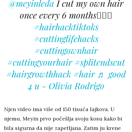
@meyinleda
I cut my own hair
once every 6 months💇🏻‍♀️
#hairhacktiktoks
#cuttinglifehacks
#cuttingownhair
#cuttingyourhair
#splitendscut
#hairgrowthhack
#hair
♬ good
4 u - Olivia Rodrigo
Njen video ima više od 150 tisuća lajkova. U
njemu, Meyin prvo počešlja svoju kosu kako bi
bila sigurna da nije zapetljana. Zatim ju krene