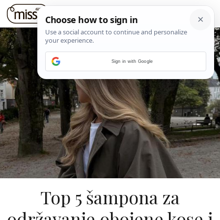
Sign in with Google
Top 5 šampona za
održavanje obojene kose i