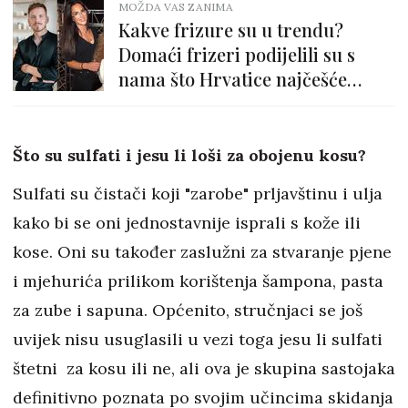
MOŽDA VAS ZANIMA
Kakve frizure su u trendu?
Domaći frizeri podijelili su s
nama što Hrvatice najčešće
biraju
Što su sulfati i jesu li loši za obojenu kosu?
Sulfati su čistači koji "zarobe" prljavštinu i ulja
kako bi se oni jednostavnije isprali s kože ili
kose. Oni su također zaslužni za stvaranje pjene
i mjehurića prilikom korištenja šampona, pasta
za zube i sapuna. Općenito, stručnjaci se još
uvijek nisu usuglasili u vezi toga jesu li sulfati
štetni za kosu ili ne, ali ova je skupina sastojaka
definitivno poznata po svojim učincima skidanja