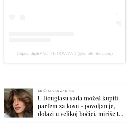
Objavu dijeli ANETTE HOVLAND (@anettehhovland)
MOŽDA VAS ZANIMA
U Douglasu sada možeš kupiti
parfem za kosu - povoljan je,
dolazi u velikoj bočici, miriše top
i njeguje vlasi!