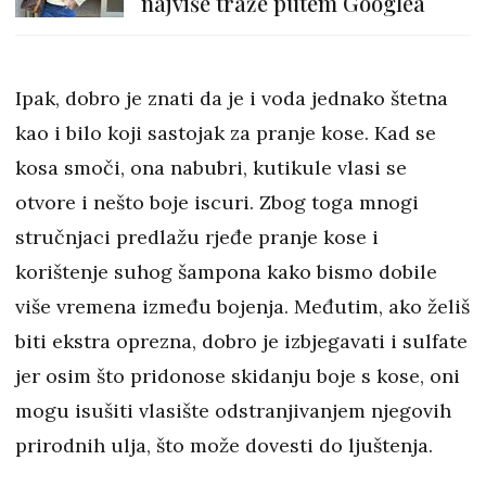
najviše traže putem Googlea
Ipak, dobro je znati da je i voda jednako štetna
kao i bilo koji sastojak za pranje kose. Kad se
kosa smoči, ona nabubri, kutikule vlasi se
otvore i nešto boje iscuri. Zbog toga mnogi
stručnjaci predlažu rjeđe pranje kose i
korištenje suhog šampona kako bismo dobile
više vremena između bojenja. Međutim, ako želiš
biti ekstra oprezna, dobro je izbjegavati i sulfate
jer osim što pridonose skidanju boje s kose, oni
mogu isušiti vlasište odstranjivanjem njegovih
prirodnih ulja, što može dovesti do ljuštenja.