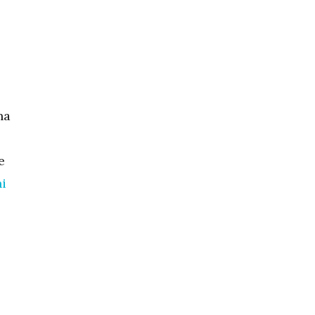
na
e
i