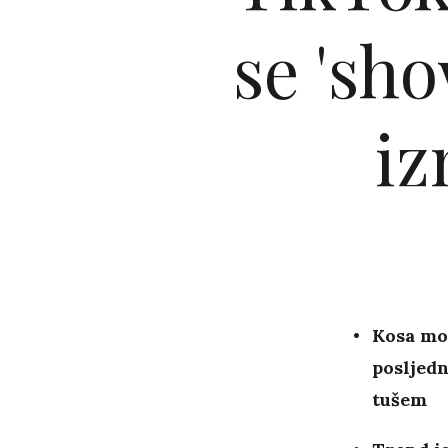
se 'sh
iz
Kosa mok
posljedn
tušem