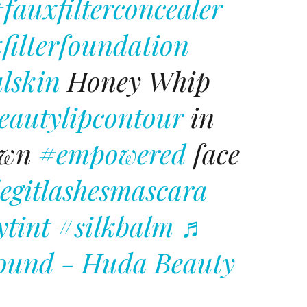
fauxfilterconcealer
filterfoundation
lskin
Honey Whip
autylipcontour
in
own
#empowered
face
egitlashesmascara
ytint
#silkbalm
♬
sound - Huda Beauty