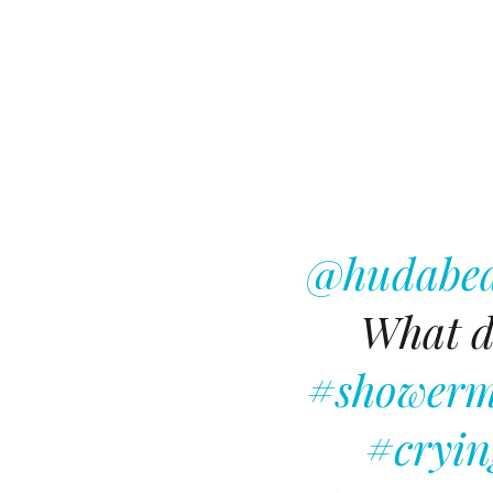
@hudabe
What d
#shower
#cryi