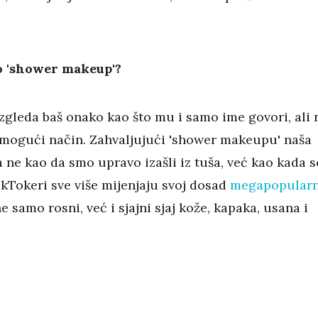
no 'shower makeup'?
izgleda baš onako kao što mu i samo ime govori, ali 
i mogući način. Zahvaljujući 'shower makeupu' naša
 ne kao da smo upravo izašli iz tuša, već kao kada s
ikTokeri sve više mijenjaju svoj dosad
megapopularn
e samo rosni, već i sjajni sjaj kože, kapaka, usana i