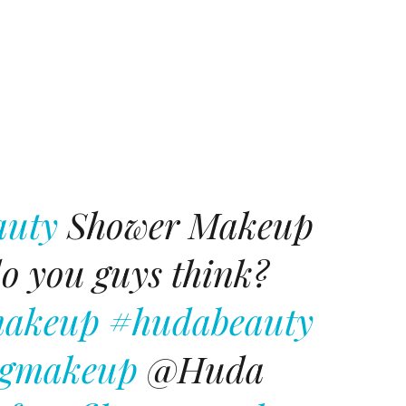
auty
Shower Makeup
o you guys think?
makeup
#hudabeauty
ngmakeup
@Huda