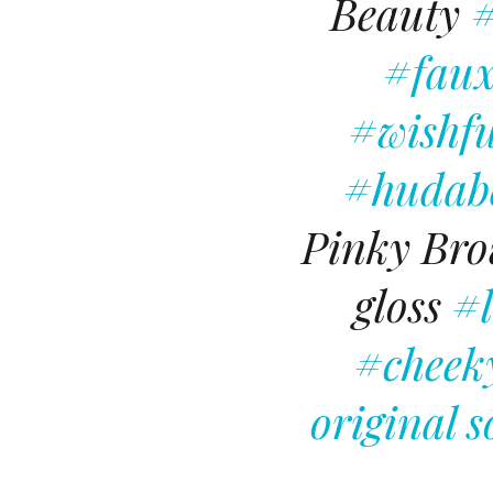
Beauty
#
#faux
#wishfu
#hudabe
Pinky Br
gloss
#l
#cheek
original 