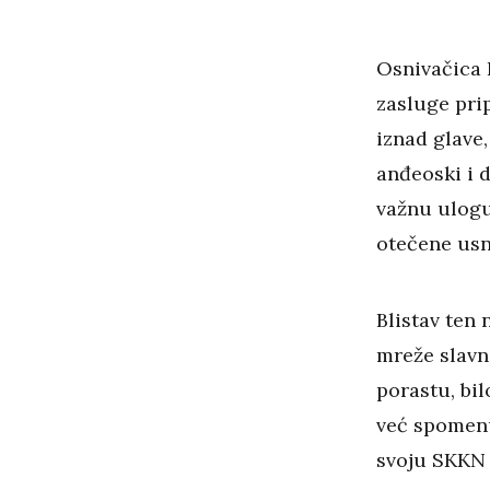
Osnivačica H
zasluge prip
iznad glave,
anđeoski i d
važnu ulogu
otečene usn
Blistav ten 
mreže slavn
porastu, bil
već spomenu
svoju SKKN