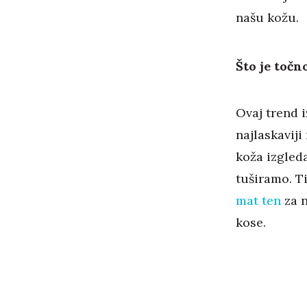
našu kožu.
Što je toč
Ovaj trend 
najlaskavij
koža izgleda
tuširamo. T
mat ten
za n
kose.