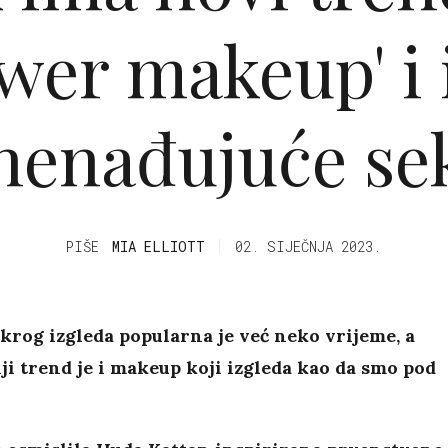
ower makeup' i 
nenađujuće se
PIŠE
MIA ELLIOTT
02. SIJEČNJA 2023.
rog izgleda popularna je već neko vrijeme, a
ji trend je i makeup koji izgleda kao da smo pod