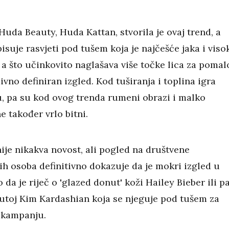
uda Beauty, Huda Kattan, stvorila je ovaj trend, a
isuje rasvjeti pod tušem koja je najčešće jaka i viso
 a što učinkovito naglašava više točke lica za pomal
ivno definiran izgled. Kod tuširanja i toplina igra
, pa su kod ovog trenda rumeni obrazi i malko
e također vrlo bitni.
nije nikakva novost, ali pogled na društvene
ih osoba definitivno dokazuje da je mokri izgled u
o da je riječ o 'glazed donut' koži Hailey Bieber ili p
toj Kim Kardashian koja se njeguje pod tušem za
 kampanju.