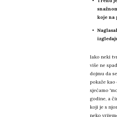
Trend j
snažnom
koje na 
Naglasak
izgleda
Iako neki tv
više ne spad
dojmu da se
pokaže kao o
sjećamo 'mok
godine, a či
koji je s nj
neko vrijeme