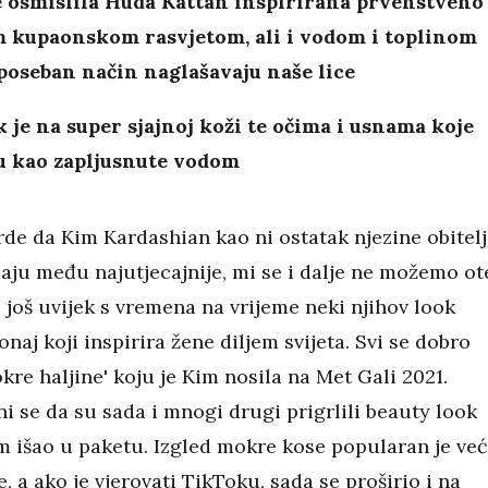
e osmislila Huda Kattan inspirirana prvenstveno
 kupaonskom rasvjetom, ali i vodom i toplinom
poseban način naglašavaju naše lice
 je na super sjajnoj koži te očima i usnama koje
ju kao zapljusnute vodom
rde da Kim Kardashian kao ni ostatak njezine obitelj
aju među najutjecajnije, mi se i dalje ne možemo ot
 još uvijek s vremena na vrijeme neki njihov look
naj koji inspirira žene diljem svijeta. Svi se dobro
re haljine' koju je Kim nosila na Met Gali 2021.
ni se da su sada i mnogi drugi prigrlili beauty look
om išao u paketu. Izgled mokre kose popularan je već
, a ako je vjerovati TikToku, sada se proširio i na