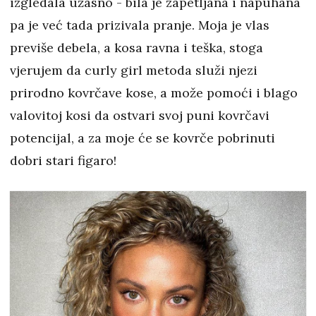
izgledala užasno - bila je zapetljana i napuhana
pa je već tada prizivala pranje. Moja je vlas
previše debela, a kosa ravna i teška, stoga
vjerujem da curly girl metoda služi njezi
prirodno kovrčave kose, a može pomoći i blago
valovitoj kosi da ostvari svoj puni kovrčavi
potencijal, a za moje će se kovrče pobrinuti
dobri stari figaro!