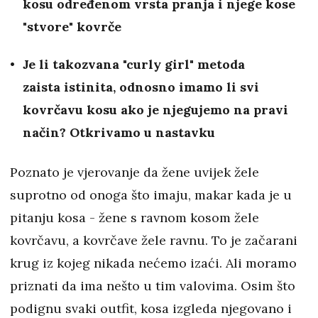
kosu određenom vrsta pranja i njege kose
"stvore" kovrče
Je li takozvana "curly girl" metoda
zaista istinita, odnosno imamo li svi
kovrčavu kosu ako je njegujemo na pravi
način? Otkrivamo u nastavku
Poznato je vjerovanje da žene uvijek žele
suprotno od onoga što imaju, makar kada je u
pitanju kosa - žene s ravnom kosom žele
kovrčavu, a kovrčave žele ravnu. To je začarani
krug iz kojeg nikada nećemo izaći. Ali moramo
priznati da ima nešto u tim valovima. Osim što
podignu svaki outfit, kosa izgleda njegovano i