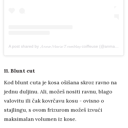
A post shared by 𝓐𝓷𝓷𝓮-𝓜𝓪𝓻𝓲𝓮 𝓣𝓻𝓮𝓶𝓫𝓵𝓪𝔂 coiffeuse (@anma__hair)
11. Blunt cut
Kod blunt cuta je kosa ošišana skroz ravno na
jednu duljinu. Ali, možeš nositi ravnu, blago
valovitu ili čak kovrčavu kosu - ovisno o
stajlingu, s ovom frizurom možeš izvući
maksimalan volumen iz kose.