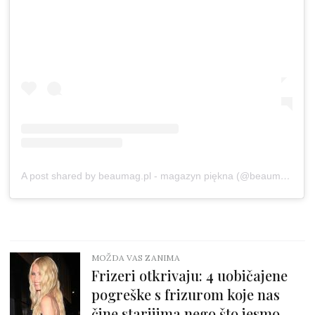
A post shared by beaumag.pl - magazyn piękna (@beaumag.pl)
MOŽDA VAS ZANIMA
Frizeri otkrivaju: 4 uobičajene
pogreške s frizurom koje nas
čine starijima nego što jesmo