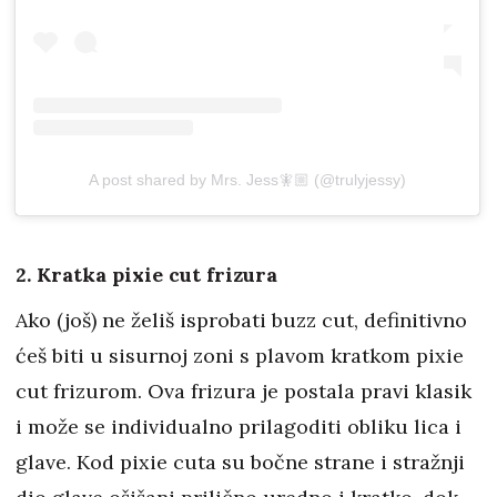
A post shared by Mrs. Jess🧚🏼 (@trulyjessy)
2. Kratka pixie cut frizura
Ako (još) ne želiš isprobati buzz cut, definitivno
ćeš biti u sisurnoj zoni s plavom kratkom pixie
cut frizurom. Ova frizura je postala pravi klasik
i može se individualno prilagoditi obliku lica i
glave. Kod pixie cuta su bočne strane i stražnji