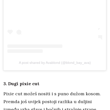
A post shared by Avablond (@blond_bay_ava)
3. Dugi pixie cut
Pixie cut možeš nositi i s puno dužom kosom.
Premda još uvijek postoji razlika u duljini
između vrha glave i bočnih i stražnje strane