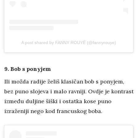
A post shared by FANNY ROUYÉ (@fannyrouye)
9. Bob s ponyjem
Ili možda radije želiš klasičan bob s ponyjem,
bez puno slojeva i malo ravniji. Ovdje je kontrast
između duljine šiški i ostatka kose puno
izraženiji nego kod francuskog boba.