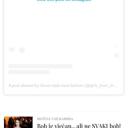
A post shared by Street style best fashion (@girls_from_the_city_)
MOŽDA VAS ZANIMA
Bob je vječan... ali ne SVAKI bob!