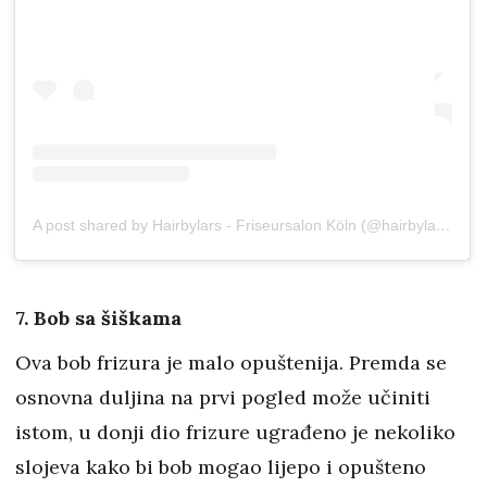
A post shared by Hairbylars - Friseursalon Köln (@hairbylars_cologne)
7. Bob sa šiškama
Ova bob frizura je malo opuštenija. Premda se
osnovna duljina na prvi pogled može učiniti
istom, u donji dio frizure ugrađeno je nekoliko
slojeva kako bi bob mogao lijepo i opušteno