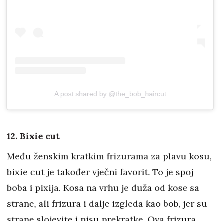
A post shared by @the_bob_haircut
12. Bixie cut
Među ženskim kratkim frizurama za plavu kosu,
bixie cut je također vječni favorit. To je spoj
boba i pixija. Kosa na vrhu je duža od kose sa
strane, ali frizura i dalje izgleda kao bob, jer su
strane slojevite i nisu prekratke. Ova frizura