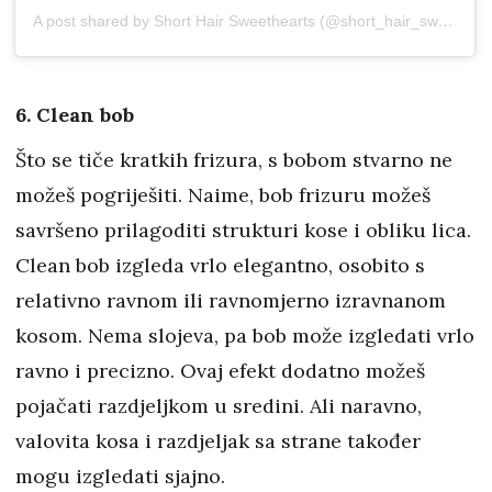
A post shared by Short Hair Sweethearts (@short_hair_sweethearts)
6. Clean bob
Što se tiče kratkih frizura, s bobom stvarno ne
možeš pogriješiti. Naime, bob frizuru možeš
savršeno prilagoditi strukturi kose i obliku lica.
Clean bob izgleda vrlo elegantno, osobito s
relativno ravnom ili ravnomjerno izravnanom
kosom. Nema slojeva, pa bob može izgledati vrlo
ravno i precizno. Ovaj efekt dodatno možeš
pojačati razdjeljkom u sredini. Ali naravno,
valovita kosa i razdjeljak sa strane također
mogu izgledati sjajno.