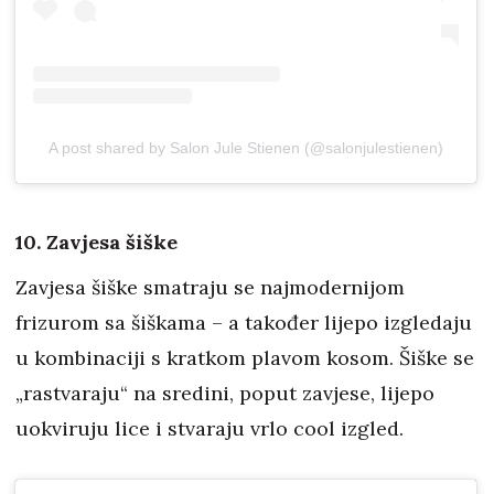
A post shared by Salon Jule Stienen (@salonjulestienen)
10. Zavjesa šiške
Zavjesa šiške smatraju se najmodernijom
frizurom sa šiškama – a također lijepo izgledaju
u kombinaciji s kratkom plavom kosom. Šiške se
„rastvaraju“ na sredini, poput zavjese, lijepo
uokviruju lice i stvaraju vrlo cool izgled.