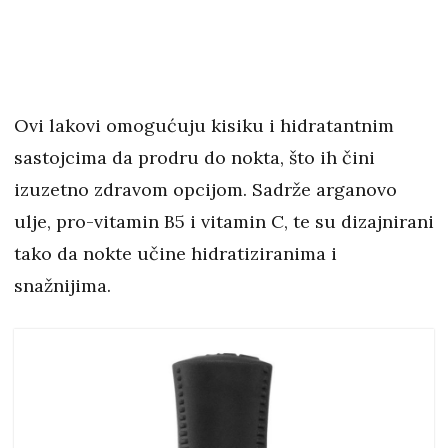
Ovi lakovi omogućuju kisiku i hidratantnim
sastojcima da prodru do nokta, što ih čini
izuzetno zdravom opcijom. Sadrže arganovo
ulje, pro-vitamin B5 i vitamin C, te su dizajnirani
tako da nokte učine hidratiziranima i
snažnijima.