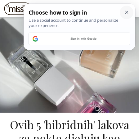
Sign in with Google
Ovih 5 'hibridnih' lakova
za nokte djeluju kao