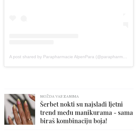
A post shared by Parapharmacie AlpenPara (@parapharmaciealpenpara)
MOŽDA VAS ZANIMA
Šerbet nokti su najslađi ljetni
trend među manikurama - sama
biraš kombinaciju boja!