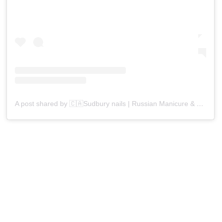
A post shared by 🇨🇦Sudbury nails | Russian Manicure & Gel (@mymanicurist.on)