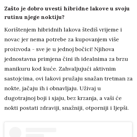
Zašto je dobro uvesti hibridne lakove u svoju
rutinu njege noktiju?
Korištenjem hibridnih lakova štediš vrijeme i
novac jer nema potrebe za kupovanjem više
proizvoda - sve je u jednoj bočici! Njihova
jednostavna primjena čini ih idealnima za brzu
manikuru kod kuće. Zahvaljujući aktivnim
sastojcima, ovi lakovi pružaju snažan tretman za
nokte, jačaju ih i obnavljaju. Uživaj u
dugotrajnoj boji i sjaju, bez krzanja, a vaši će
nokti postati zdraviji, snažniji, otporniji i ljepši.