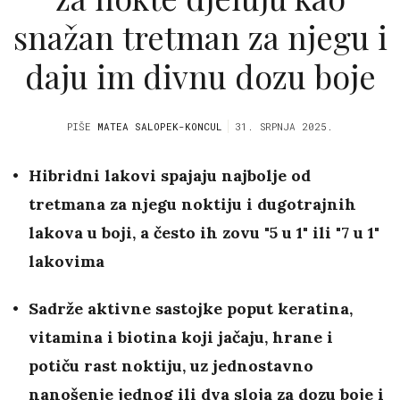
snažan tretman za njegu i
daju im divnu dozu boje
PIŠE
MATEA SALOPEK-KONCUL
31. SRPNJA 2025.
Hibridni lakovi spajaju najbolje od
tretmana za njegu noktiju i dugotrajnih
lakova u boji, a često ih zovu "5 u 1" ili "7 u 1"
lakovima
Sadrže aktivne sastojke poput keratina,
vitamina i biotina koji jačaju, hrane i
potiču rast noktiju, uz jednostavno
nanošenje jednog ili dva sloja za dozu boje i