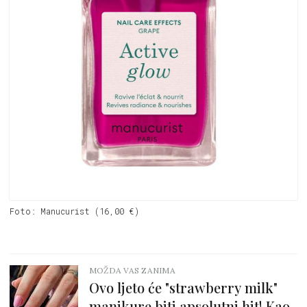
Foto: Manucurist (16,00 €)
MOŽDA VAS ZANIMA
Ovo ljeto će "strawberry milk"
manikure biti apsolutni hit! Kao