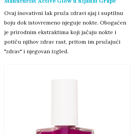
Manucurist Active Glow u nijansi Grape
Ovaj inovativni lak pruža zdravi sjaj i suptilnu
boju dok istovremeno njeguje nokte. Obogaćen
je prirodnim ekstraktima koji jačaju nokte i
potiču njihov zdrav rast, pritom im pružajući
"zdrav" i njegovan izgled.