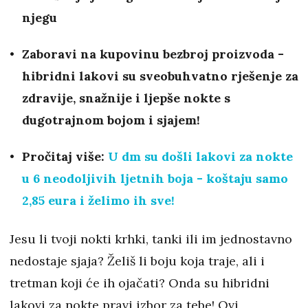
njegu
Zaboravi na kupovinu bezbroj proizvoda -
hibridni lakovi su sveobuhvatno rješenje za
zdravije, snažnije i ljepše nokte s
dugotrajnom bojom i sjajem!
Pročitaj više:
U dm su došli lakovi za nokte
u 6 neodoljivih ljetnih boja - koštaju samo
2,85 eura i želimo ih sve!
Jesu li tvoji nokti krhki, tanki ili im jednostavno
nedostaje sjaja? Želiš li boju koja traje, ali i
tretman koji će ih ojačati? Onda su hibridni
lakovi za nokte pravi izbor za tebe! Ovi