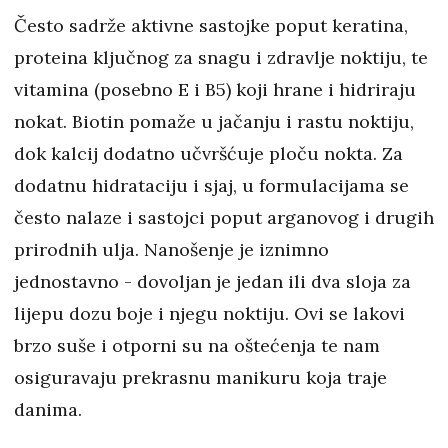
Često sadrže aktivne sastojke poput keratina,
proteina ključnog za snagu i zdravlje noktiju, te
vitamina (posebno E i B5) koji hrane i hidriraju
nokat. Biotin pomaže u jačanju i rastu noktiju,
dok kalcij dodatno učvršćuje ploču nokta. Za
dodatnu hidrataciju i sjaj, u formulacijama se
često nalaze i sastojci poput arganovog i drugih
prirodnih ulja. Nanošenje je iznimno
jednostavno - dovoljan je jedan ili dva sloja za
lijepu dozu boje i njegu noktiju. Ovi se lakovi
brzo suše i otporni su na oštećenja te nam
osiguravaju prekrasnu manikuru koja traje
danima.