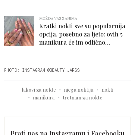
MOŽDA VAS ZANIMA
Kratki nokti sve su popularnija
opcija, posebno za ljeto: ovih 5
manikura će im odlično
pristajati
PHOTO: INSTAGRAM @BEAUTY.JARSS
lakovi za nokte
njega noktiju
nokti
manikura
tretman za nokte
Prati nas na Instagramu i Facebooku