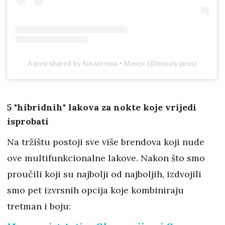
A post shared by Косметика • Минск (@beauty.jarss)
5 "hibridnih" lakova za nokte koje vrijedi
isprobati
Na tržištu postoji sve više brendova koji nude
ove multifunkcionalne lakove. Nakon što smo
proučili koji su najbolji od najboljih, izdvojili
smo pet izvrsnih opcija koje kombiniraju
tretman i boju: