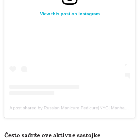
View this post on Instagram
A post shared by Russian Manicure|Pedicure|NYC| Manhattan•Brooklyn. (@purpur_nail_nyc)
Često sadrže ove aktivne sastojke