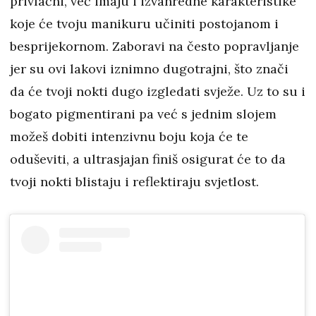
privlačni, već imaju i izvanredne karakteristike
koje će tvoju manikuru učiniti postojanom i
besprijekornom. Zaboravi na često popravljanje
jer su ovi lakovi iznimno dugotrajni, što znači
da će tvoji nokti dugo izgledati svježe. Uz to su i
bogato pigmentirani pa već s jednim slojem
možeš dobiti intenzivnu boju koja će te
oduševiti, a ultrasjajan finiš osigurat će to da
tvoji nokti blistaju i reflektiraju svjetlost.