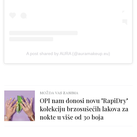
A post shared by AURA (@auramakeup.eu)
MOŽDA VAS ZANIMA
OPI nam donosi novu "RapiDry"
kolekciju brzosušećih lakova za
nokte u više od 30 boja