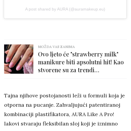
A post shared by AURA (@auramakeup.eu)
MOŽDA VAS ZANIMA
Ovo ljeto će "strawberry milk"
manikure biti apsolutni hit! Kao
stvorene su za trendi
minimalistice
Tajna njihove postojanosti leži u formuli koja je
otporna na pucanje. Zahvaljujući patentiranoj
kombinaciji plastifikatora, AURA Like A Pro!
lakovi stvaraju fleksibilan sloj koji je iznimno