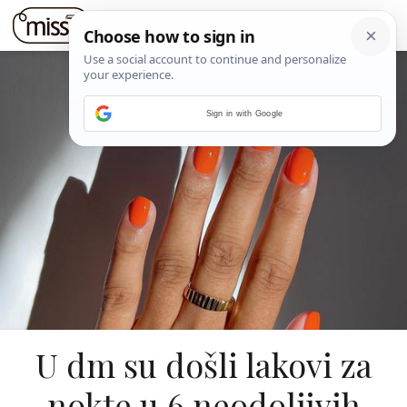
Sign in with Google
U dm su došli lakovi za
nokte u 6 neodoljivih