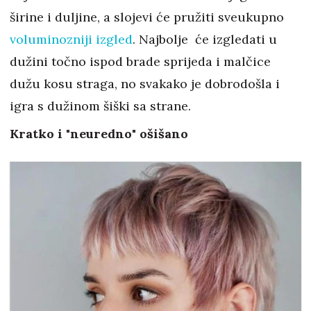
širine i duljine, a slojevi će pružiti sveukupno
voluminozniji izgled
. Najbolje će izgledati u
dužini točno ispod brade sprijeda i malčice
dužu kosu straga, no svakako je dobrodošla i
igra s dužinom šiški sa strane.
Kratko i "neuredno" ošišano