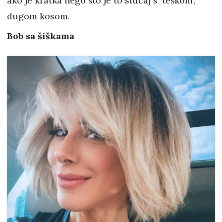
ako je kratka nego što je to slučaj s 'teškom',
dugom kosom.
Bob sa šiškama