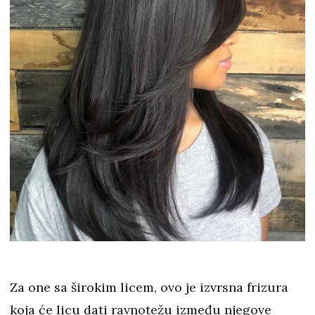
Za one sa širokim licem, ovo je izvrsna frizura
koja će licu dati ravnotežu između njegove