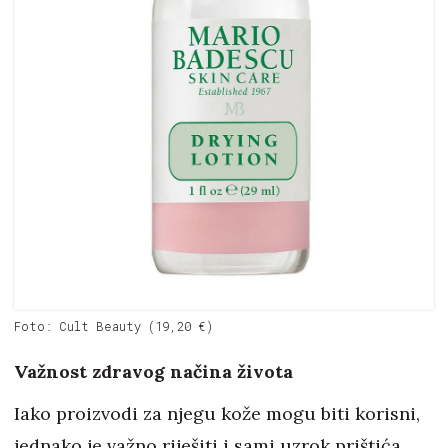
Foto: Cult Beauty (19,20 €)
Važnost zdravog načina života
Iako proizvodi za njegu kože mogu biti korisni,
jednako je važno riješiti i sami uzrok prištića.