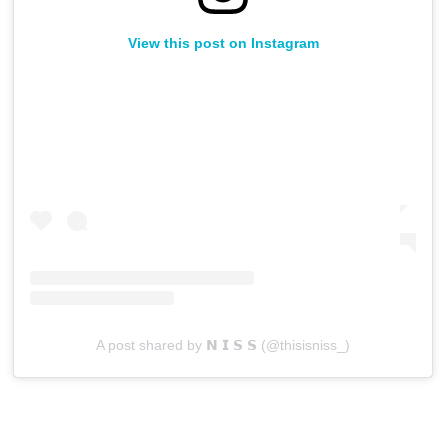
View this post on Instagram
A post shared by 𝗡 𝗜 𝗦 𝗦 (@thisisniss_)