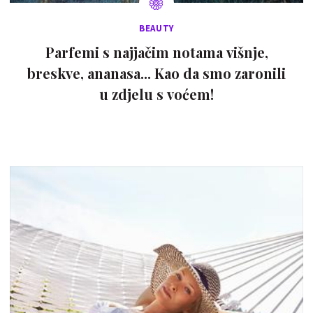
BEAUTY
Parfemi s najjačim notama višnje,
breskve, ananasa... Kao da smo zaronili
u zdjelu s voćem!