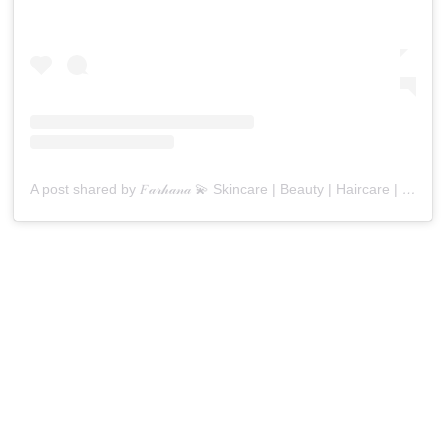
A post shared by 𝐹𝒶𝓇𝒽𝒶𝓃𝒶 💫 Skincare | Beauty | Haircare | Lifestyle (@farhanamadar)