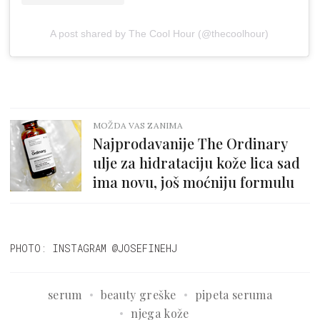
A post shared by The Cool Hour (@thecoolhour)
MOŽDA VAS ZANIMA
Najprodavanije The Ordinary
ulje za hidrataciju kože lica sad
ima novu, još moćniju formulu
PHOTO: INSTAGRAM @JOSEFINEHJ
serum
beauty greške
pipeta seruma
njega kože