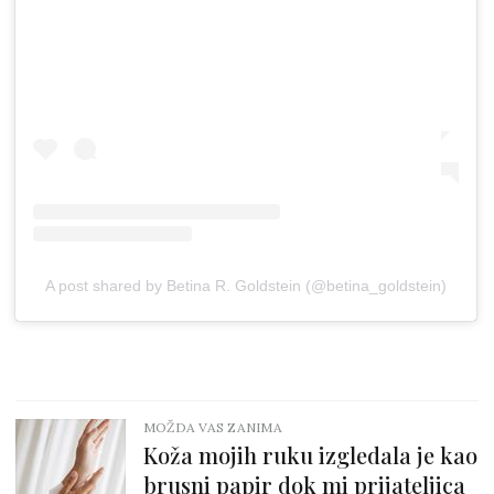
A post shared by Betina R. Goldstein (@betina_goldstein)
MOŽDA VAS ZANIMA
Koža mojih ruku izgledala je kao
brusni papir dok mi prijateljica