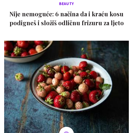
BEAUTY
Nije nemoguće: 6 načina da i kraću kosu
podigneš i složiš odličnu frizuru za ljeto