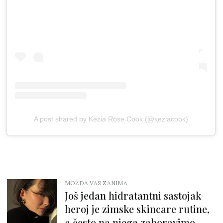
A post shared by Kezia Rose Cook (@keziacook)
MOŽDA VAS ZANIMA
Još jedan hidratantni sastojak
heroj je zimske skincare rutine,
a često na njega zaboravimo...