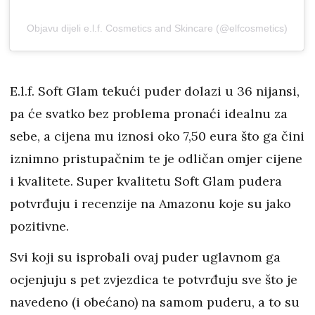
Objavu dijeli e.l.f. Cosmetics and Skincare (@elfcosmetics)
E.l.f. Soft Glam tekući puder dolazi u 36 nijansi,
pa će svatko bez problema pronaći idealnu za
sebe, a cijena mu iznosi oko 7,50 eura što ga čini
iznimno pristupačnim te je odličan omjer cijene
i kvalitete. Super kvalitetu Soft Glam pudera
potvrđuju i recenzije na Amazonu koje su jako
pozitivne.
Svi koji su isprobali ovaj puder uglavnom ga
ocjenjuju s pet zvjezdica te potvrđuju sve što je
navedeno (i obećano) na samom puderu, a to su