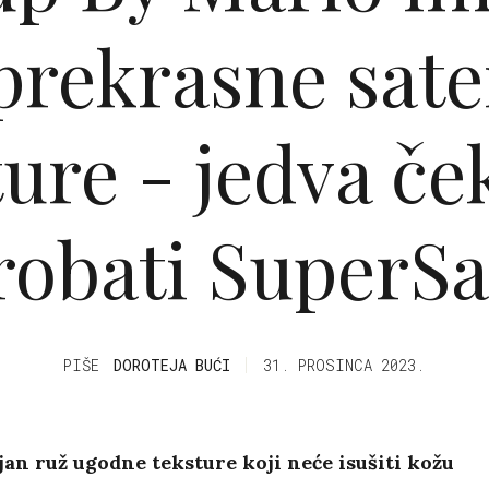
prekrasne sat
ture - jedva č
robati SuperSa
PIŠE
DOROTEJA BUĆI
31. PROSINCA 2023.
an ruž ugodne teksture koji neće isušiti kožu