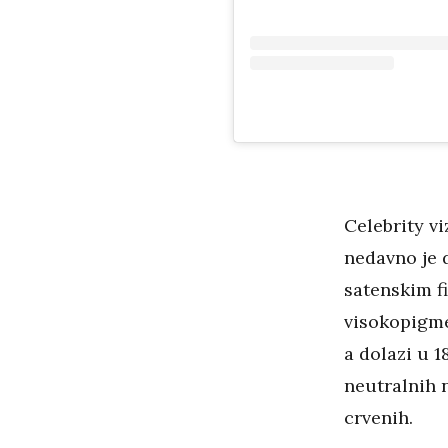
Celebrity v
nedavno je 
satenskim f
visokopigme
a dolazi u 1
neutralnih n
crvenih.