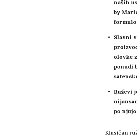
naših us
by Mario
formulo
Slavni 
proizvod
olovke 
ponudi 
satenske
Ruževi j
nijansam
po njujo
Klasičan ruž