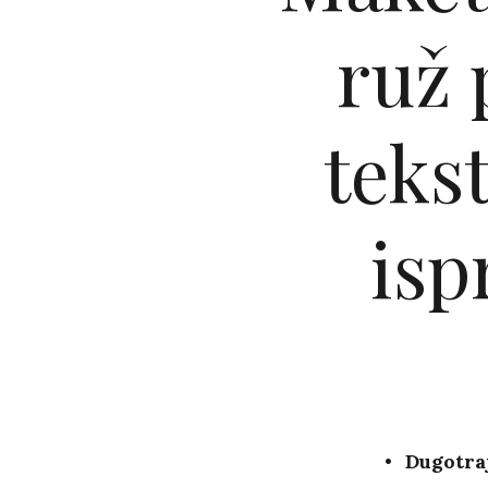
ruž 
teks
isp
Dugotraj