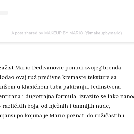
A post shared by MAKEUP BY MARIO (@makeupbymario)
izažist Mario Dedivanovic ponudi svojeg brenda
dodao ovaj ruž predivne kremaste teksture sa
inišem u klasičnom tuba pakiranju. Jedinstvena
ntirana i dugotrajna formula izrazito se lako nanos
8 različitih boja, od nježnih i tamnijih nude,
ijansi po kojima je Mario poznat, do ružičastih i