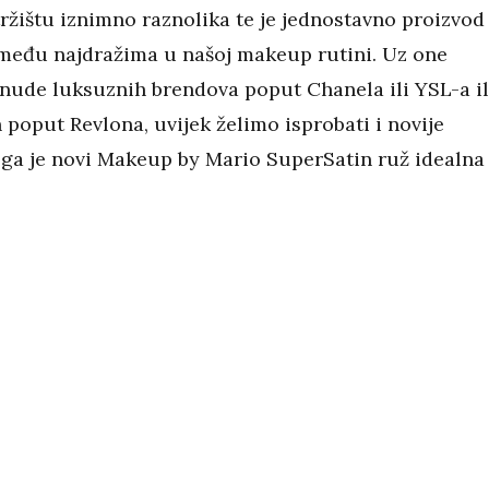
ržištu iznimno raznolika te je jednostavno proizvod
 među najdražima u našoj makeup rutini. Uz one
onude luksuznih brendova poput Chanela ili YSL-a il
 poput Revlona, uvijek želimo isprobati i novije
oga je novi Makeup by Mario SuperSatin ruž idealna