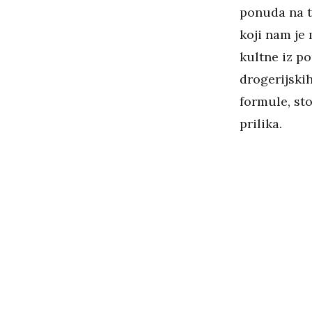
ponuda na t
koji nam je
kultne iz p
drogerijskih
formule, st
prilika.