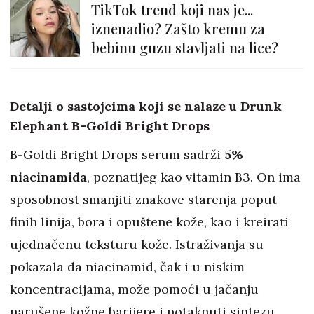
TikTok trend koji nas je...
iznenadio? Zašto kremu za
bebinu guzu stavljati na lice?
Detalji o sastojcima koji se nalaze u Drunk
Elephant B-Goldi Bright Drops
B-Goldi Bright Drops serum sadrži
5%
niacinamida
, poznatijeg kao vitamin B3. On ima
sposobnost smanjiti znakove starenja poput
finih linija, bora i opuštene kože, kao i kreirati
ujednačenu teksturu kože. Istraživanja su
pokazala da niacinamid, čak i u niskim
koncentracijama, može pomoći u jačanju
narušene kožne barijere i potaknuti sintezu