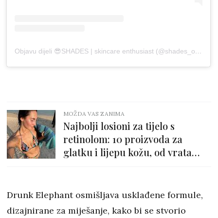
Objavu dijeli 😎SHADES | skincare enthusiast (@shades_of_glow)
MOŽDA VAS ZANIMA
Najbolji losioni za tijelo s
retinolom: 10 proizvoda za
glatku i lijepu kožu, od vrata
nadolje
Drunk Elephant osmišljava usklađene formule,
dizajnirane za miješanje, kako bi se stvorio