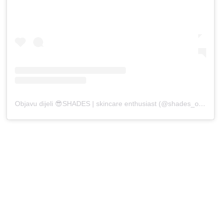
Objavu dijeli 😎SHADES | skincare enthusiast (@shades_of_glow)