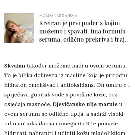
MOŽDA VAS ZANIMA
Kreiran je prvi puder s kojim
možemo i spavati! Ima formulu
seruma, odlično prekriva i traje
cijeli dan
Skvalan
također možemo naći u ovom serumu.
To je biljka dobivena iz masline koja je prirodni
hidrator, omekšivač i antioksidans. On umiruje i
sprječava gubitak vode s površine kože, bez
osjećaja masnoće.
Djevičansko ulje marule
u
ovom serumu se odlično upija, a sadrži visoki
udio antioksidansa i omega 6 i 9 te pomaže
hidrirati, nahraniti i učiniti kožu mladolikijom.