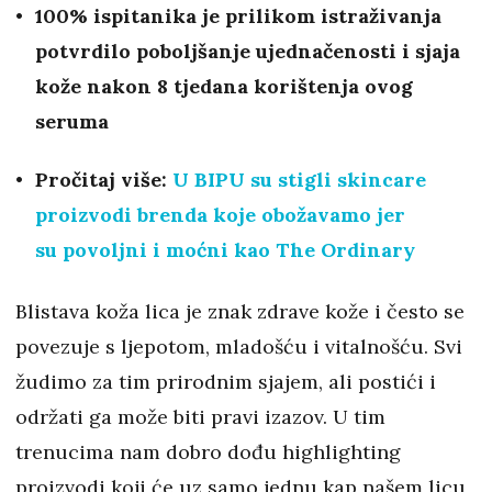
100% ispitanika je prilikom istraživanja
potvrdilo poboljšanje ujednačenosti i sjaja
kože nakon 8 tjedana korištenja ovog
seruma
Pročitaj više:
U BIPU su stigli skincare
proizvodi brenda koje obožavamo jer
su povoljni i moćni kao The Ordinary
Blistava koža lica je znak zdrave kože i često se
povezuje s ljepotom, mladošću i vitalnošću. Svi
žudimo za tim prirodnim sjajem, ali postići i
održati ga može biti pravi izazov. U tim
trenucima nam dobro dođu highlighting
proizvodi koji će uz samo jednu kap našem licu