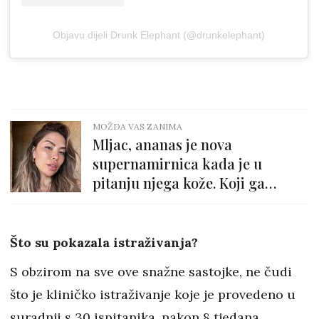
Objavu dijeli Drunk Elephant (@drunkelephant)
MOŽDA VAS ZANIMA
Mljac, ananas je nova
supernamirnica kada je u
pitanju njega kože. Koji ga
proizvodi sadrže?
Što su pokazala istraživanja?
S obzirom na sve ove snažne sastojke, ne čudi
što je kliničko istraživanje koje je provedeno u
suradnji s 30 ispitanika, nakon 8 tjedana