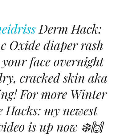
eidriss
Derm Hack:
c Oxide diaper rash
your face overnight
dry, cracked skin aka
ing! For more Winter
e Hacks: my newest
video is up now ❄️🙌