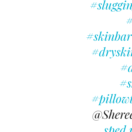
#sluggi
#
#skinbar
#dryski
#d
#s
#pillow
@Sheree
sped 