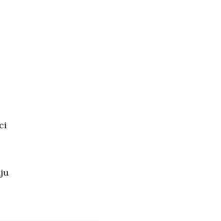
ci
nju