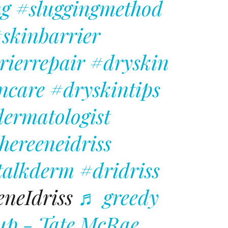
ng
#sluggingmethod
skinbarrier
rierrepair
#dryskin
ncare
#dryskintips
ermatologist
hereeneidriss
talkderm
#dridriss
neIdriss
♬ greedy
up - Tate McRae