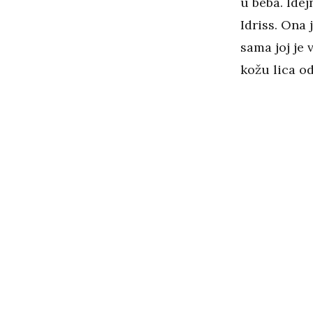
u beba. Ide
Idriss. Ona 
sama joj je 
kožu lica o