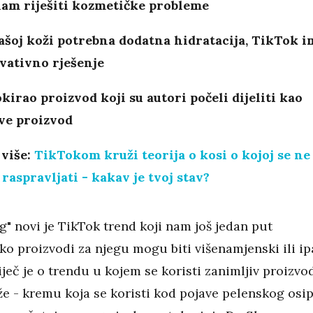
nam riješiti kozmetičke probleme
ašoj koži potrebna dodatna hidratacija, TikTok i
vativno rješenje
okirao proizvod koji su autori počeli dijeliti kao
ve proizvod
 više:
TikTokom kruži teorija o kosi o kojoj se ne
 raspravljati - kakav je tvoj stav?
g" novi je TikTok trend koji nam još jedan put
ko proizvodi za njegu mogu biti višenamjenski ili ip
eč je o trendu u kojem se koristi zanimljiv proizvo
že - kremu koja se koristi kod pojave pelenskog osi