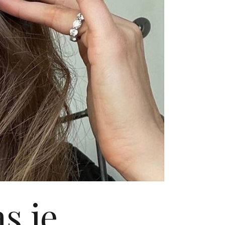
 je...