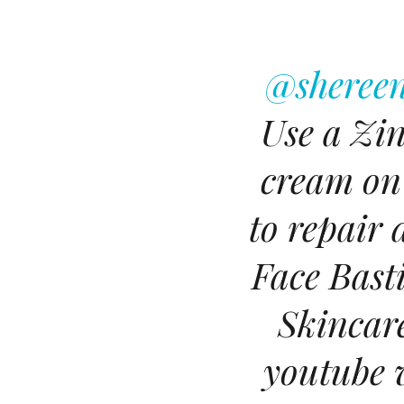
@shereen
Use a Zin
cream on 
to repair 
Face Bast
Skincar
youtube 