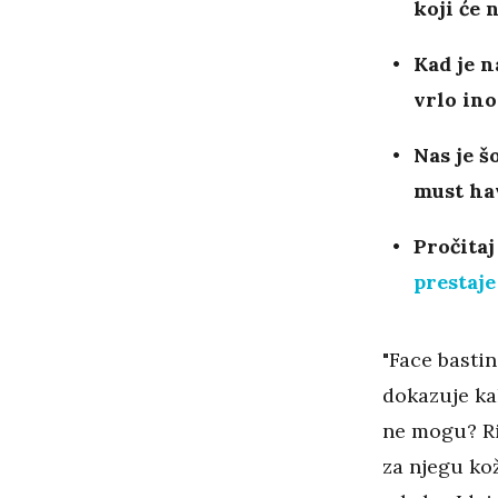
koji će 
Kad je n
vrlo ino
Nas je š
must ha
Pročitaj
prestaje
"Face bastin
dokazuje ka
ne mogu? Rij
za njegu ko