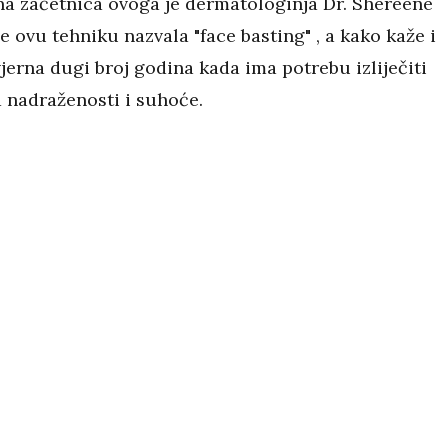
jna začetnica ovoga je dermatologinja Dr. Shereene
je ovu tehniku nazvala "face basting" , a kako kaže i
vjerna dugi broj godina kada ima potrebu izliječiti
d nadraženosti i suhoće.