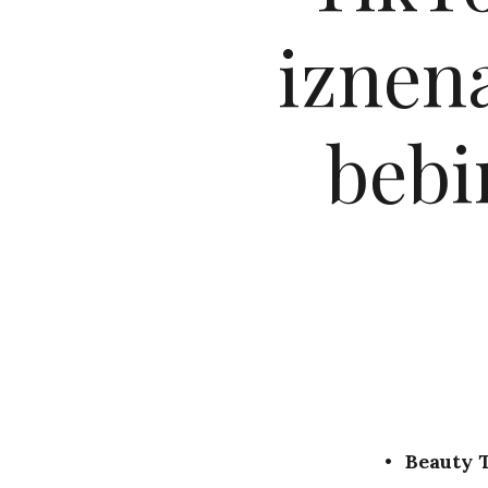
iznen
bebi
Beauty T