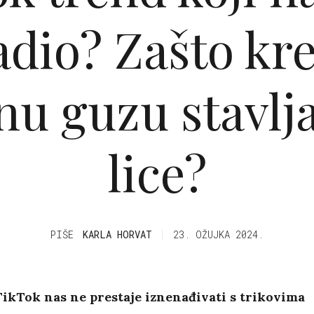
adio? Zašto kr
nu guzu stavlja
lice?
PIŠE
KARLA HORVAT
23. OŽUJKA 2024.
ikTok nas ne prestaje iznenađivati s trikovima