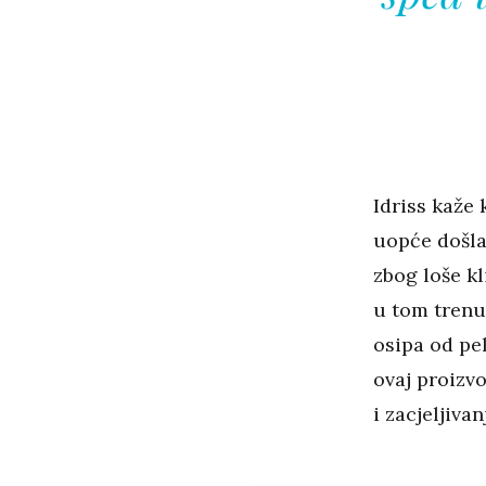
Idriss kaže
uopće došla
zbog loše kl
u tom trenu
osipa od pel
ovaj proizvo
i zacjeljiva