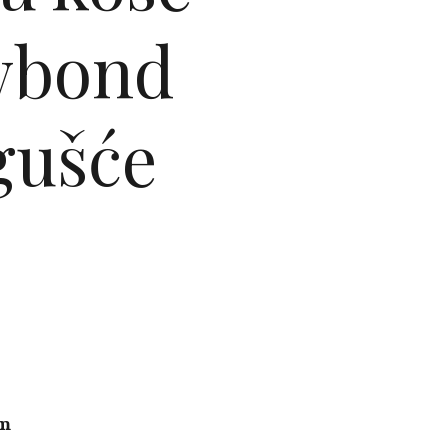
owbond
gušće
um