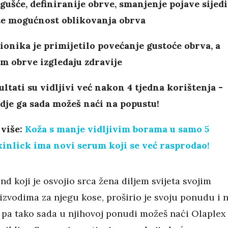
gušće, definiranije obrve, smanjenje pojave sijed
te mogućnost oblikovanja obrva
onika je primijetilo povećanje gustoće obrva, a
m obrve izgledaju zdravije
ultati su vidljivi već nakon 4 tjedna korištenja -
je ga sada možeš naći na popustu!
 više:
Koža s manje vidljivim borama u samo 5
inlick ima novi serum koji se već rasprodao!
end koji je osvojio srca žena diljem svijeta svojim
izvodima za njegu kose, proširio je svoju ponudu i 
pa tako sada u njihovoj ponudi možeš naći Olaplex