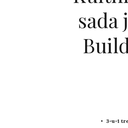
sada 
Buil
3-u-1 t