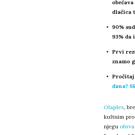
obećava 
dlačica 
90% sudi
93% da i
Prvi rez
znamo gd
Pročitaj
dana? Sk
Olaplex
, br
kultnim pro
njegu
obrva