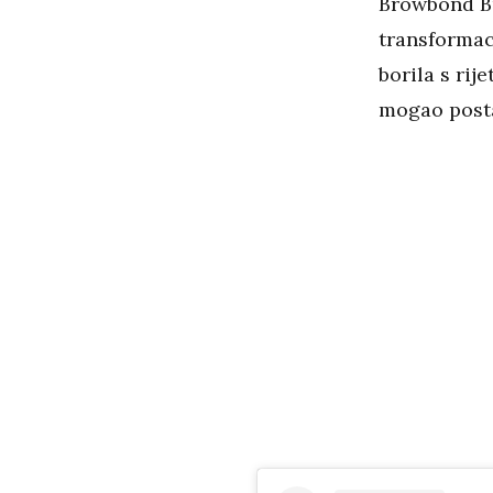
Browbond Bu
transformac
borila s rij
mogao posta