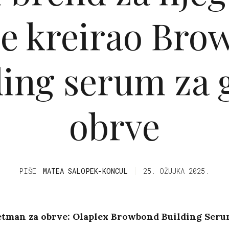
je kreirao Br
ding serum za 
obrve
PIŠE
MATEA SALOPEK-KONCUL
25. OŽUJKA 2025.
retman za obrve: Olaplex Browbond Building Ser