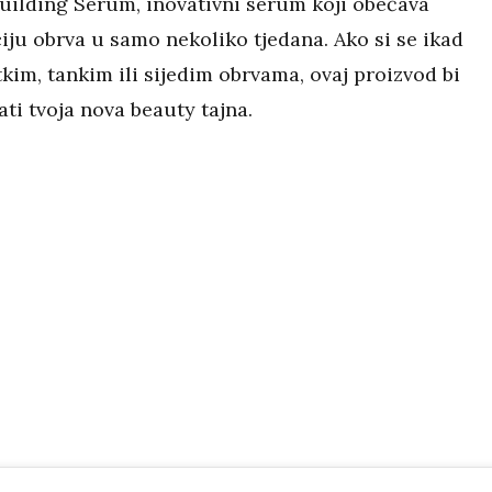
ilding Serum, inovativni serum koji obećava
iju obrva u samo nekoliko tjedana. Ako si se ikad
etkim, tankim ili sijedim obrvama, ovaj proizvod bi
ti tvoja nova beauty tajna.