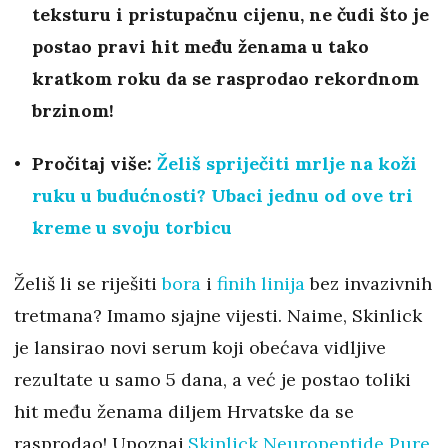
teksturu i pristupačnu cijenu, ne čudi što je
postao pravi hit među ženama u tako
kratkom roku da se rasprodao rekordnom
brzinom!
Pročitaj više:
Želiš spriječiti mrlje na koži
ruku u budućnosti? Ubaci jednu od ove tri
kreme u svoju torbicu
Želiš li se riješiti
bora
i
finih linija
bez invazivnih
tretmana? Imamo sjajne vijesti. Naime, Skinlick
je lansirao novi serum koji obećava vidljive
rezultate u samo 5 dana, a već je postao toliki
hit među ženama diljem Hrvatske da se
rasprodao! Upoznaj
Skinlick Neuropeptide Pure