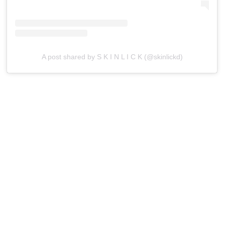
A post shared by S K I N L I C K (@skinlickd)