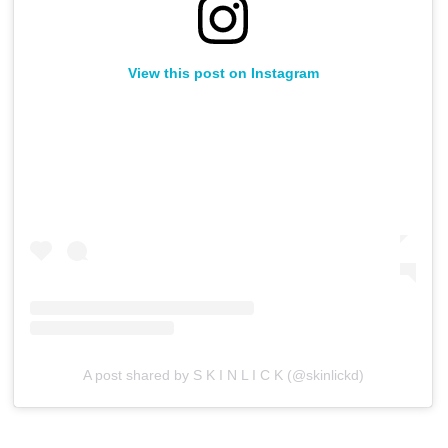
View this post on Instagram
A post shared by S K I N L I C K (@skinlickd)