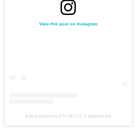
View this post on Instagram
A post shared by S K I N L I C K (@skinlickd)