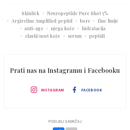
Skinlick
Neuropeptide Pure Shot 5%
Argireline Amplified peptid
bore
fine linije
anti-age
njega kože
hidratacija
elastičnost kože
serum
peptidi
Prati nas na Instagramu i Facebooku
INSTAGRAM
FACEBOOK
PODIJELI SADRŽAJ