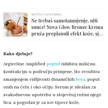
MOŽDA VAS ZANIMA
Ne trebaš samotamnjenje, niti
sunce! Nova Glow Bronze krema
pruža preplanuli efekt kože, sjaj
i njegu
Kako djeluje?
Argireline Amplified
peptid
inhibira mišićnu
kontrakciju u području primjene, što rezultira
smanjenjem vidljivosti dinamičkih
bora
, poput
onih na čelu i oko očiju. Serum je idealan za
svakodnevnu upotrebu u slojevitoj rutini njege
lica, a pogodan je za sve tipove kože,