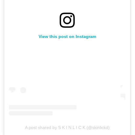
View this post on Instagram
A post shared by S K I N L I C K (@skinlickd)